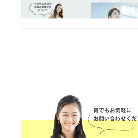
投
稿
ナ
ビ
ゲ
ー
シ
ョ
ン