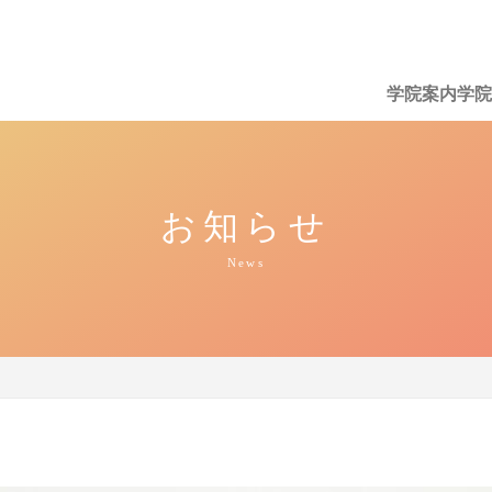
学院案内
学院
Skip
to
content
お知らせ
News